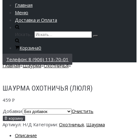
Главная
Меню
Доставка и Оплата
Искать...
Корзина
0
Телефон: 8 (906) 113-70-01
Главная
»
Шаурма
»
Охотничья
»
ШАУРМА ОХОТНИЧЬЯ (ЛЮЛЯ)
459
Р
Добавки
Очистить
В корзину
Артикул:
Н/Д
Категории:
Охотничья
,
Шаурма
Описание