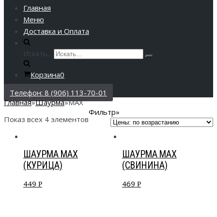
Главная
Меню
Доставка и Оплата
Искать...
Корзина
0
Телефон: 8 (906) 113-70-01
Главная
»
Шаурма
»
MAX
Фильтр»
Показ всех 4 элементов
ШАУРМА MAX
ШАУРМА MAX
(КУРИЦА)
(СВИНИНА)
449
469
Р
Р