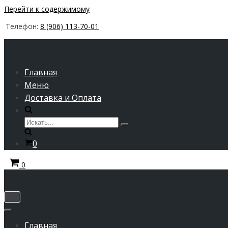
Перейти к содержимому
Телефон:
8 (906) 113-70-01
Главная
Меню
Доставка и Оплата
Искать...
Корзина
0
Корзина
0
Показать/
Скрыть
Показать/
навигацию
Скрыть
Главная