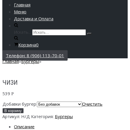
Главная
Меню
Доставка и Оплата
Искать...
Корзина
0
Телефон: 8 (906) 113-70-01
Главная
»
Бургеры
»
ЧИЗИ
539
Р
Добавки бургер
Очистить
В корзину
Артикул:
Н/Д
Категория:
Бургеры
Описание