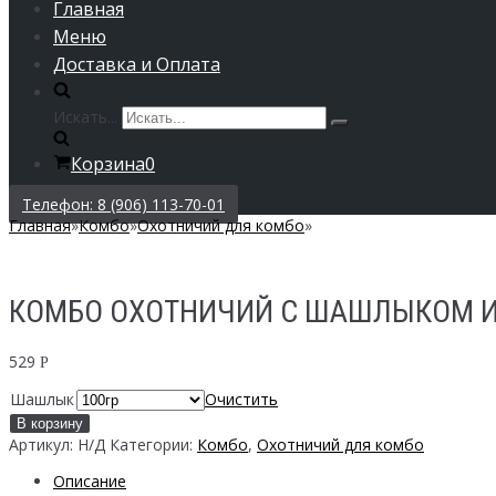
Главная
Меню
Доставка и Оплата
Искать...
Корзина
0
Телефон: 8 (906) 113-70-01
Главная
»
Комбо
»
Охотничий для комбо
»
КОМБО ОХОТНИЧИЙ С ШАШЛЫКОМ И
529
Р
Шашлык
Очистить
В корзину
Артикул:
Н/Д
Категории:
Комбо
,
Охотничий для комбо
Описание