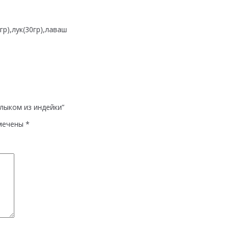
р),лук(30гр),лаваш
лыком из индейки”
мечены
*