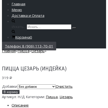
Главная
Меню
Доставка и Оплата
Искать...
Корзина
0
Телефон: 8 (906) 113-70-01
Главная
»
Пицца
»
Цезарь
»
ПИЦЦА ЦЕЗАРЬ (ИНДЕЙКА)
319
Р
Добавки
Очистить
В корзину
Артикул:
Н/Д
Категории:
Пицца
,
Цезарь
Описание