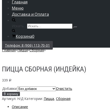
Главная
Меню
Доставка и Оплата
Искать...
Корзина
0
Телефон: 8 (906) 113-70-01
Главная
»
Пицца
»
Сборная
»
ПИЦЦА СБОРНАЯ (ИНДЕЙКА)
339
Р
Добавки
Очистить
В корзину
Артикул:
Н/Д
Категории:
Пицца
,
Сборная
Описание