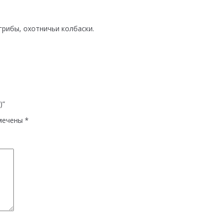
грибы, охотничьи колбаски.
)”
мечены
*