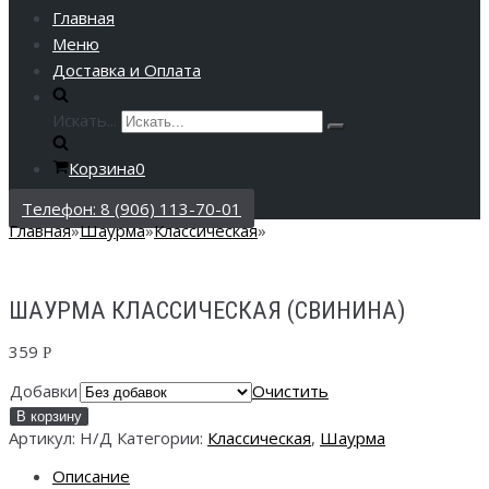
Главная
Меню
Доставка и Оплата
Искать...
Корзина
0
Телефон: 8 (906) 113-70-01
Главная
»
Шаурма
»
Классическая
»
ШАУРМА КЛАССИЧЕСКАЯ (СВИНИНА)
359
Р
Добавки
Очистить
В корзину
Артикул:
Н/Д
Категории:
Классическая
,
Шаурма
Описание