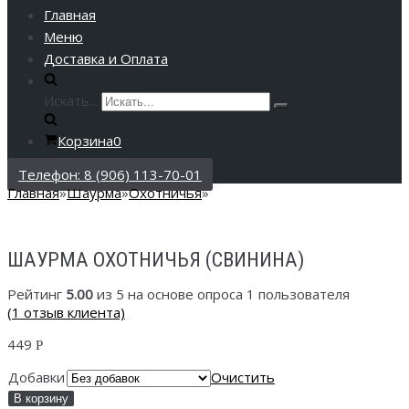
Главная
Меню
Доставка и Оплата
Искать...
Корзина
0
Телефон: 8 (906) 113-70-01
Главная
»
Шаурма
»
Охотничья
»
ШАУРМА ОХОТНИЧЬЯ (СВИНИНА)
Рейтинг
5.00
из 5 на основе опроса
1
пользователя
(
1
отзыв клиента)
449
Р
Добавки
Очистить
В корзину