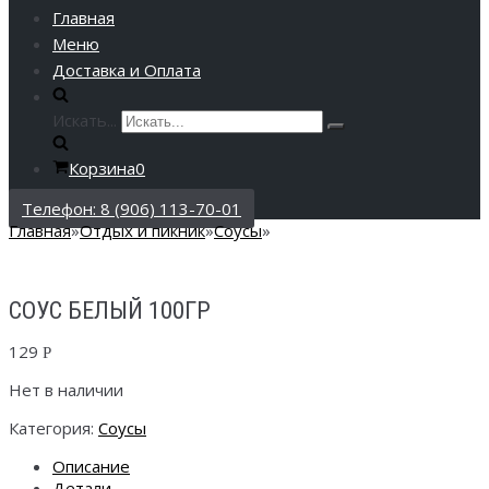
Главная
Меню
Доставка и Оплата
Искать...
Корзина
0
Телефон: 8 (906) 113-70-01
Главная
»
Отдых и пикник
»
Соусы
»
СОУС БЕЛЫЙ 100ГР
129
Р
Нет в наличии
Категория:
Соусы
Описание
Детали