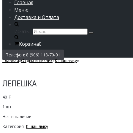
Главная
Меню
Доставка и Оплата
Искать...
Корзина
0
Телефон: 8 (906) 113-70-01
Главная
»
Отдых и пикник
»
К шашлыку
»
ЛЕПЕШКА
40
Р
1 шт
Нет в наличии
Категория:
К шашлыку